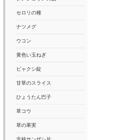
セロリの種
ナツメグ
ウコン
黄色い玉ねぎ
ビャクシ錠
甘草のスライス
ひょうたん巴子
草コウ
草の果実
非核サンザシ片