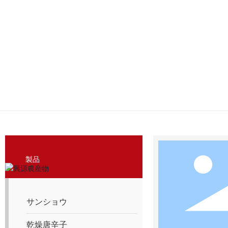
製品
サンショウ
乾燥唐辛子